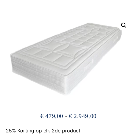
Dormi
⎯
✕
Online
-
€
479,00
€
2.949,00
25% Korting op elk 2de product