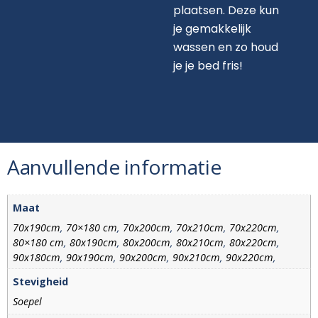
plaatsen. Deze kun
je gemakkelijk
wassen en zo houd
je je bed fris!
Aanvullende informatie
Maat
70x190cm
,
70×180 cm
,
70x200cm
,
70x210cm
,
70x220cm
,
80×180 cm
,
80x190cm
,
80x200cm
,
80x210cm
,
80x220cm
,
90x180cm
,
90x190cm
,
90x200cm
,
90x210cm
,
90x220cm
,
100×200 cm
,
100×210 cm
,
120x190cm
,
120x200cm
,
Stevigheid
120x210cm
,
120x220cm
,
130x210cm
,
130x220cm
,
140x190cm
,
Soepel
140x200cm
,
140x210cm
,
140x220cm
,
160x190cm
,
160x210cm
,
160x220cm
,
180x190cm
,
180x220cm