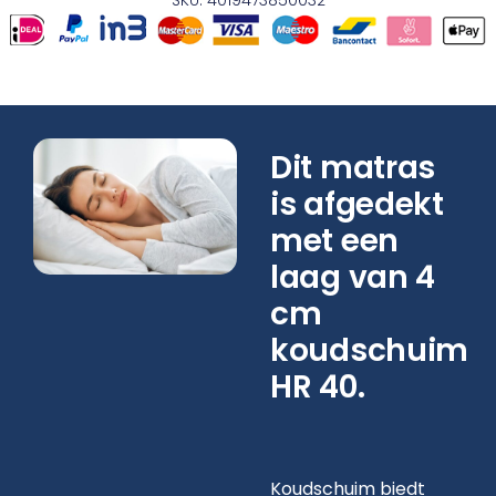
SKU: 4019473850032
Dit matras
is afgedekt
met een
laag van 4
cm
koudschuim
HR 40.
Koudschuim biedt