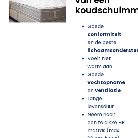
van een
koudschuimm
Goede
conformiteit
en de beste
lichaamsonderste
Voelt niet
warm aan
Goede
vochtopname
en
ventilatie
Lange
levensduur
Neem nooit
een te dikke HR
matras (max.