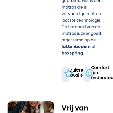
gebruik is. Het is een
matras die is
vervaardigd met de
laatste technologie.
De hardheid van de
matras is zeer goed
afgestemd op de
lattenbodem
of
boxspring
.
Comfort
Duitse
en
kwaliteit​
ondersteu
Vrij van