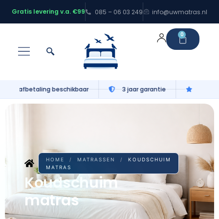
Gratis levering v.a. €99
085 – 06 03 249
info@uwmatras.nl
0
Gratis levering v.a. €99
100 nachten proefslapen
HOME
/
MATRASSEN
/
KOUDSCHUIM
MATRAS
Koudschuim
matras