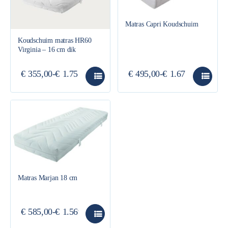
Matras Capri Koudschuim
Koudschuim matras HR60
Virginia – 16 cm dik
€
355,00
-
€
1.755,00
€
495,00
-
€
1.675,00
Matras Marjan 18 cm
€
585,00
-
€
1.569,00