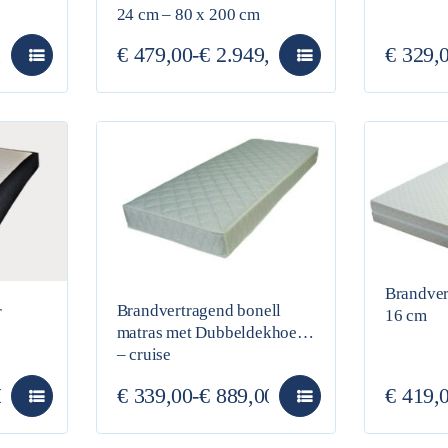
24 cm – 80 x 200 cm
,00
€
479,00
-
€
2.949,00
€
329,
Brandver
Brandvertragend bonell
r
16 cm
matras met Dubbeldekhoes
– cruise
0
€
339,00
-
€
889,00
€
419,