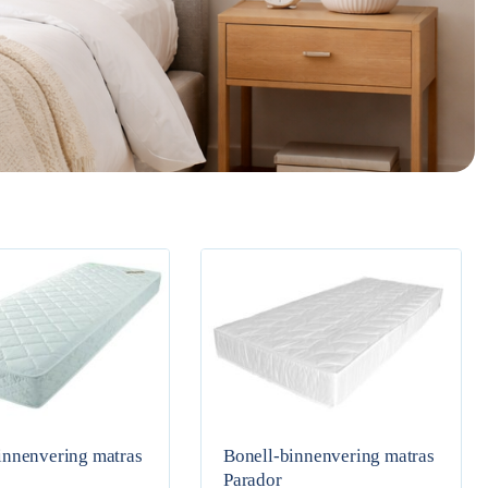
innenvering matras
Bonell-binnenvering matras
e
Parador