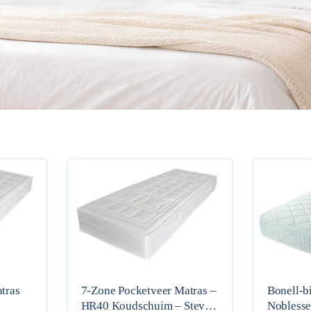
tras
7-Zone Pocketveer Matras –
Bonell-b
HR40 Koudschuim – Stevig
Nobless