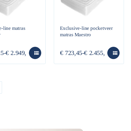
e-line matras
Exclusive-line pocketveer
r
matras Maestro
25
-
€
2.949,00
€
723,45
-
€
2.455,95