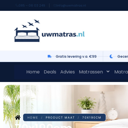
085 – 06 03 249
info@uwmatras.nl
Gratis levering v.a. €99
Gecer
Home
Deals
Advies
Matrassen
Matra
HOME
/
PRODUCT MAAT
/
70X190CM