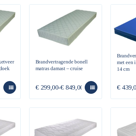
Brandver
ketveer
Brandvertragende bonell
met een 
ldoek
matras damast – cruise
14 cm
,00
€
299,00
-
€
849,00
€
439,