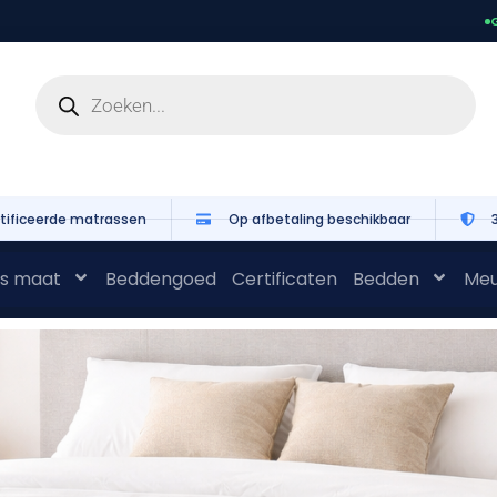
G
tificeerde matrassen
Op afbetaling beschikbaar
s maat
Beddengoed
Certificaten
Bedden
Meu