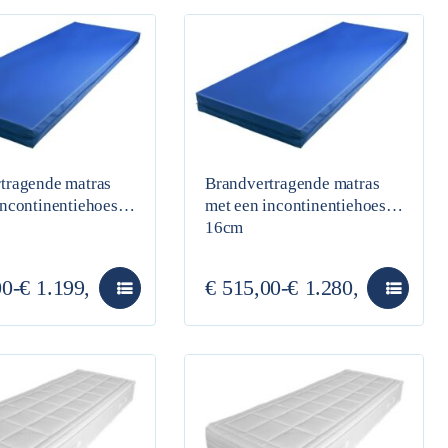
tragende matras
Brandvertragende matras
incontinentiehoes
met een incontinentiehoes
16cm
00
-
€
1.199,00
€
515,00
-
€
1.280,00