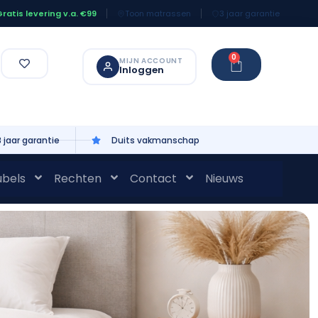
Toon matrassen
3 jaar garantie
ratis levering v.a. €99
0
MIJN ACCOUNT
Inloggen
3 jaar garantie
Duits vakmanschap
bels
Rechten
Contact
Nieuws