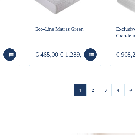
Eco-Line Matras Green
Exclusiv
Grandeu
,00
€
465,00
-
€
1.289,00
€
908,
1
2
3
4
→