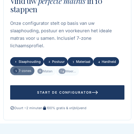
Vind uw
perfecte matras
in 10
stappen
Onze configurator stelt op basis van uw
slaaphouding, postuur en voorkeuren het ideale
matras voor u samen. Inclusief 7-zone
lichaamsprofiel.
3
4
Materiaal
Hardheid
2
Postuur
1
Slaaphouding
5
6
+4
7-zones
Maten
Meer…
START DE CONFIGURATOR
Duurt ~2 minuten
100% gratis & vrijblijvend