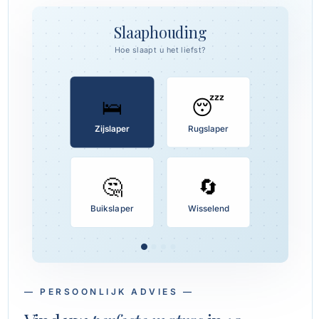
Slaaphouding
Hoe slaapt u het liefst?
★★★★★
🛌
😴
UwMatras
Comfort Plus
Zijslaper
Rugslaper
Koudschuim · 140×200
€ 649,-
🤔
🔄
Binnen budget
Zijslaper-geschikt
Buikslaper
Wisselend
Medium hardheid
— PERSOONLIJK ADVIES —