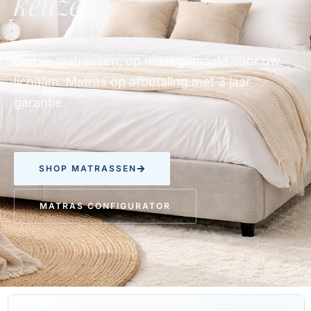
keuze
Duitse matrassen, op maat gemaakt voor uw
lichaam. Matras op afbetaling met 3 jaar
garantie.
SHOP MATRASSEN
MATRAS CONFIGURATOR