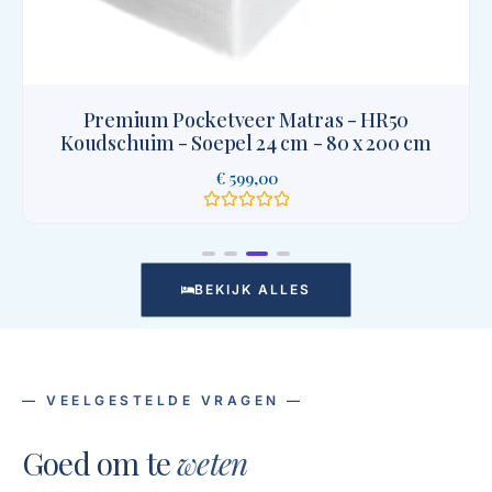
Exclusive-line pocketveer matras Veresa
€
929,00
€
2.949,00
-
Gewaardeerd
0
uit
5
BEKIJK ALLES
— VEELGESTELDE VRAGEN —
Goed om te
weten