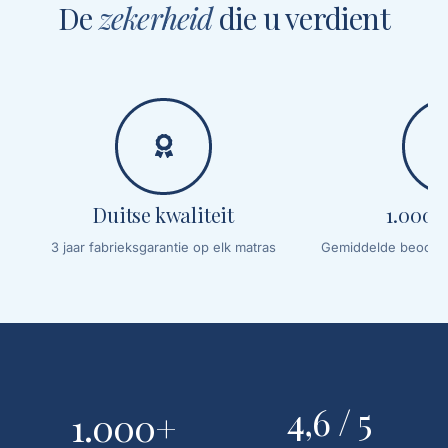
De
zekerheid
die u verdient
Duitse kwaliteit
1.000+
3 jaar fabrieksgarantie op elk matras
Gemiddelde beoordel
4,6 / 5
1.000+