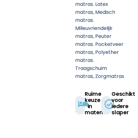
matras.
Latex
matras,
Medisch
matras.
Milieuvriendelijk
matras,
Peuter
matras.
Pocketveer
matras,
Polyether
matras.
Traagschuim
matras,
Zorgmatras
Ruime
Geschikt
keuze
voor
in
iedere
maten​
slaper​