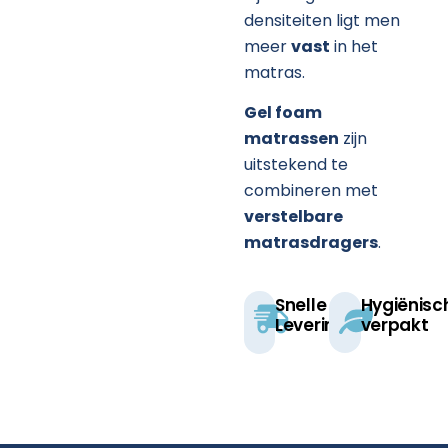
densiteiten ligt men
meer
vast
in het
matras.
Gel foam
matrassen
zijn
uitstekend te
combineren met
verstelbare
matrasdragers
.
Snelle
Hygiënisc
Levering
verpakt​