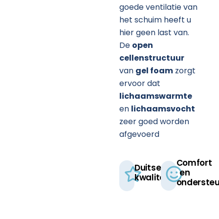
goede ventilatie van
het schuim heeft u
hier geen last van.
De
open
cellenstructuur
van
gel foam
zorgt
ervoor dat
lichaamswarmte
en
lichaamsvocht
zeer goed worden
afgevoerd
Comfort
Duitse
en
kwaliteit​
ondersteu