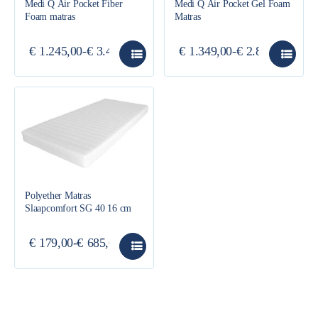
Medi Q Air Pocket Fiber
Medi Q Air Pocket Gel Foam
Foam matras
Matras
€
1.245,00
-
€
3.410,00
€
1.349,00
-
€
2.885,00
Polyether Matras
Slaapcomfort SG 40 16 cm
€
179,00
-
€
685,00