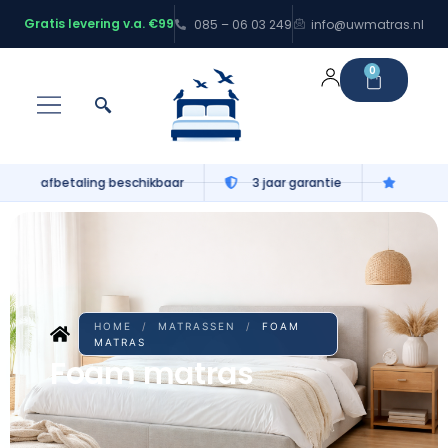
Gratis levering v.a. €99
085 – 06 03 249
info@uwmatras.nl
0
Gratis levering v.a. €99
100 nachten proefslapen
HOME
/
MATRASSEN
/
FOAM
MATRAS
Foam matras