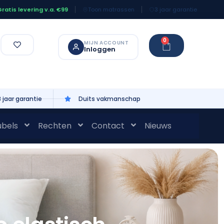
Toon matrassen
3 jaar garantie
ratis levering v.a. €99
0
MIJN ACCOUNT
Inloggen
3 jaar garantie
Duits vakmanschap
bels
Rechten
Contact
Nieuws