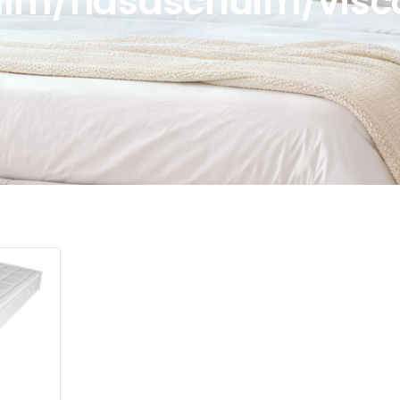
uim/nasaschuim/visco