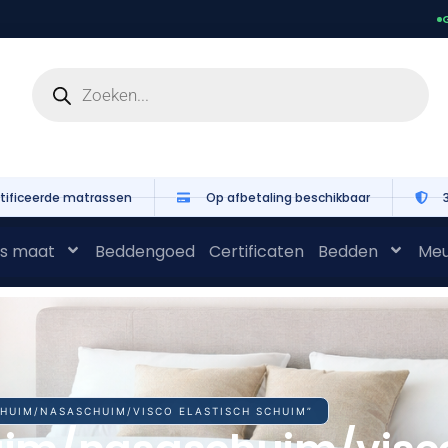
G
tificeerde matrassen
Op afbetaling beschikbaar
s maat
Beddengoed
Certificaten
Bedden
Meu
CHUIM/NASASCHUIM/VISCO ELASTISCH SCHUIM”