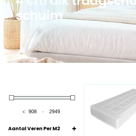
4 cm dik traagsch
schuim
€
–
Minimale prijs
Maximale prijs
Aantal Veren Per M2