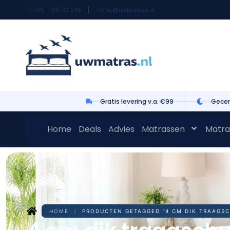
085 – 06 03 249
info@uwmatras.nl
Gratis levering v.a. €99
Gecer
Home
Deals
Advies
Matrassen
Matra
HOME
/
PRODUCTEN GETAGGED “4 CM DIK TRAAGS