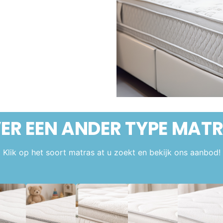
VER EEN ANDER
TYPE MAT
Klik op het soort matras at u zoekt en bekijk ons aanbod!