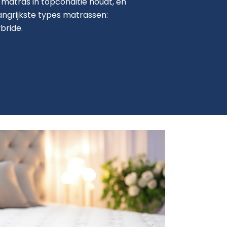
e matras in topconditie houdt, en
angrijkste types matrassen:
bride.