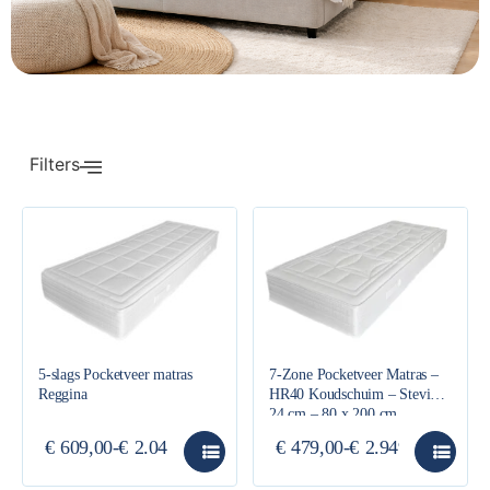
Filters
5-slags Pocketveer matras
7-Zone Pocketveer Matras –
Reggina
HR40 Koudschuim – Stevig
24 cm – 80 x 200 cm
€
609,00
-
€
2.045,00
€
479,00
-
€
2.949,00