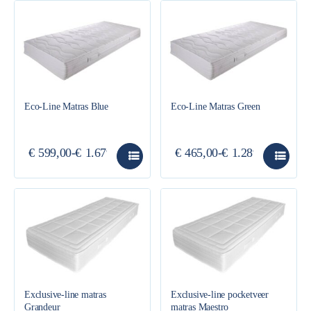
Eco-Line Matras Blue
Eco-Line Matras Green
€
599,00
-
€
1.679,00
€
465,00
-
€
1.289,00
Exclusive-line matras
Exclusive-line pocketveer
Grandeur
matras Maestro