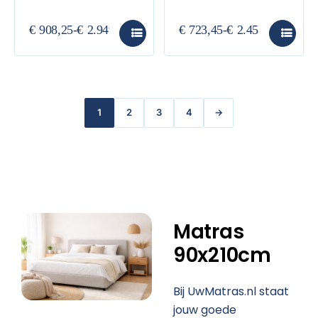
€
908,25
-
€
2.949,00
€
723,45
-
€
2.455,95
1
2
3
4
→
Matras
90x210cm
Bij
UwMatras.nl
staat
jouw goede