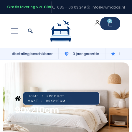
Gratis levering v.a. €99
085 – 06 03 249
info@uwmatras.nl
0
Gratis levering v.a. €99
100 nachten proefslapen
HOME
/
PRODUCT
MAAT
/
90X210CM
90x210cm