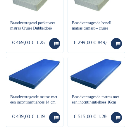
Brandvertragend pocketveer
Brandvertragende bonell
matras Cruise Dubbeldoek
matras damast – cruise
€
469,00
-
€
1.255,00
€
299,00
-
€
849,00
Brandvertragende matras met
Brandvertragende matras met
een incontinentiehoes 14 cm
een incontinentiehoes 16cm
€
439,00
-
€
1.199,00
€
515,00
-
€
1.280,00