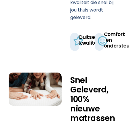
kwaliteit die snel bij
jou thuis wordt
geleverd.
Comfort
Duitse
en
kwaliteit​
ondersteu
Snel
Geleverd,
100%
nieuwe
matrassen