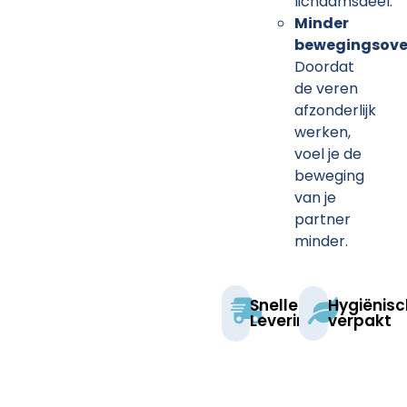
lichaamsdeel.
Minder
bewegingsove
Doordat
de veren
afzonderlijk
werken,
voel je de
beweging
van je
partner
minder.
Snelle
Hygiënisc
Levering
verpakt​