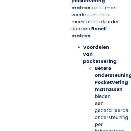
pocketvering
matras
biedt meer
veerkracht en is
meestal iets duurder
dan een
Bonell
matras
.
Voordelen
van
pocketvering
:
Betere
ondersteunin
Pocketvering
matrassen
bieden
een
gedetailleerde
ondersteuning
per