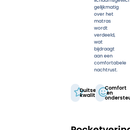
lichaamsgewic
gelijkmatig
over het
matras
wordt
verdeeld,
wat
bijdraagt
aan een
comfortabele
nachtrust.
Comfort
Duitse
en
kwaliteit​
ondersteu
Pocketverin