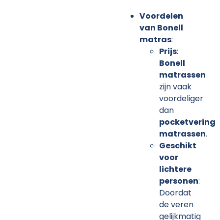
Online
Voordelen
van
Bonell
matras
:
Prijs
:
Bonell
matrassen
zijn vaak
voordeliger
dan
pocketvering
matrassen
.
Geschikt
voor
lichtere
personen
:
Doordat
de veren
gelijkmatig