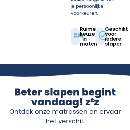
je persoonlijke
voorkeuren.
Ruime
Geschikt
keuze
voor
in
iedere
maten​
slaper​
Beter slapen begint
vandaag! z²z
Ontdek onze matrassen en ervaar
het verschil.