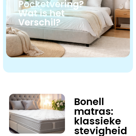
Pocketvering?
Wat is het
Verschil?
Bonell
matras:
klassieke
stevigheid