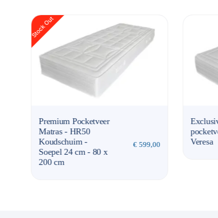
Exclusive-line
-
€
929,00
pocketveer matras
€
2.949,00
Veresa
€
599,00