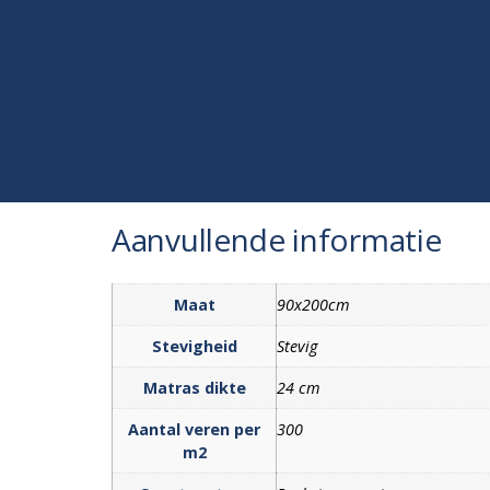
Aanvullende informatie
Maat
90x200cm
Stevigheid
Stevig
Matras dikte
24 cm
Aantal veren per
300
m2