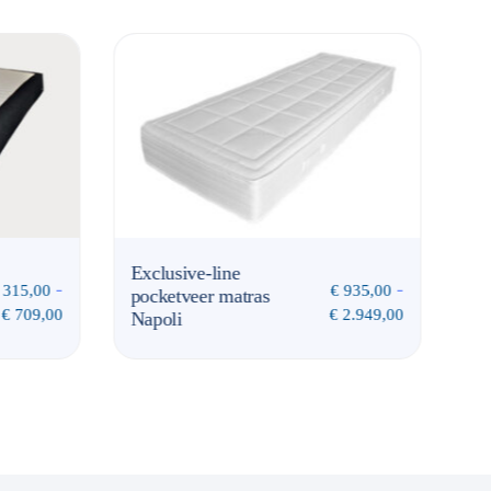
Eco-Line Matras
-
€
599,00
-
€
935,00
Blue
€
1.679,00
€
2.949,00