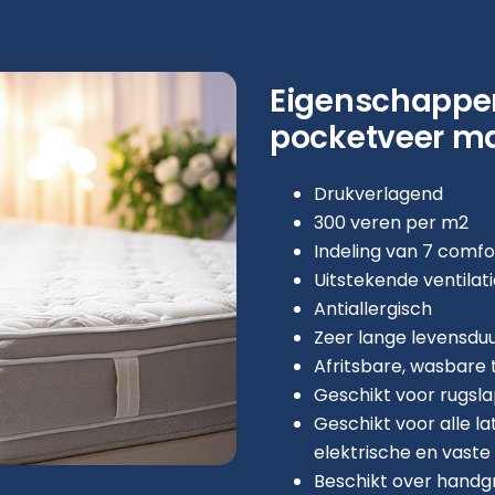
Eigenschappe
pocketveer m
Drukverlagend
300 veren per m2
Indeling van 7 comf
Uitstekende ventilat
Antiallergisch
Zeer lange levensdu
Afritsbare, wasbare t
Geschikt voor rugslap
Geschikt voor alle l
elektrische en vaste
Beschikt over handgr