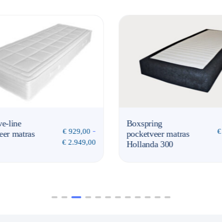
Boxspring
Exclusive-line
-
€
315,00
pocketveer matras
pocketveer matras
€
709,00
Hollanda 300
Napoli