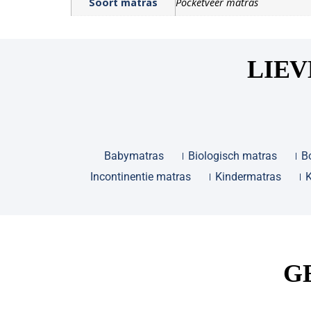
Soort matras
Pocketveer matras
LIEV
Babymatras
Biologisch matras
B
Incontinentie matras
Kindermatras
G