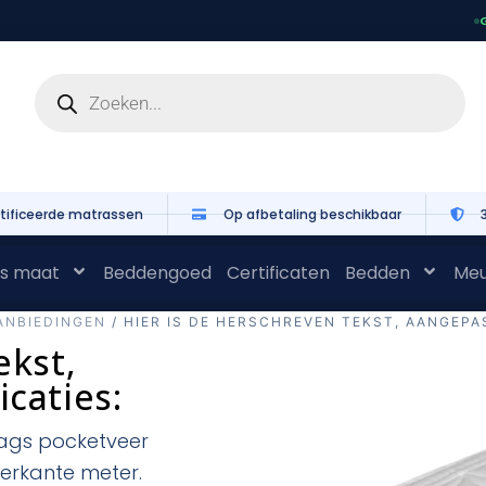
G
tificeerde matrassen
Op afbetaling beschikbaar
s maat
Beddengoed
Certificaten
Bedden
Meu
ANBIEDINGEN
/ HIER IS DE HERSCHREVEN TEKST, AANGEPA
ekst,
caties:
lags pocketveer
ierkante meter.