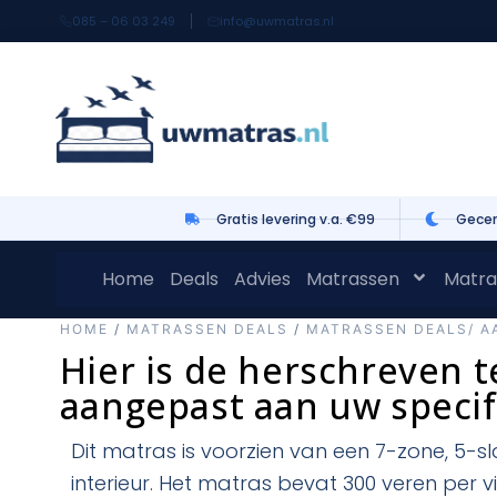
085 – 06 03 249
info@uwmatras.nl
Gratis levering v.a. €99
Gecer
Home
Deals
Advies
Matrassen
Matra
HOME
/
MATRASSEN DEALS
/
MATRASSEN DEALS/ A
Hier is de herschreven t
aangepast aan uw specifi
Dit matras is voorzien van een 7-zone, 5-s
interieur. Het matras bevat 300 veren per v