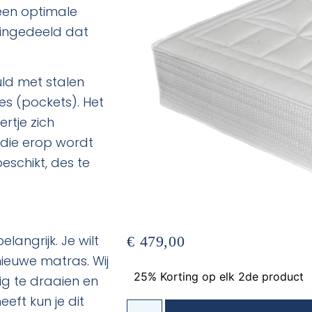
 een optimale
 ingedeeld dat
ld met stalen
jes (pockets). Het
rtje zich
die erop wordt
schikt, des te
angrijk. Je wilt
€
479,00
nieuwe matras. Wij
25% Korting op elk 2de product
g te draaien en
ft kun je dit