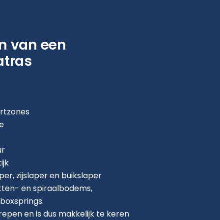
n van een
atras
ortzones
ie
ur
ijk
er, zijslaper en buikslaper
atten- en spiraalbodems,
 boxsprings.
epen en is dus makkelijk te keren