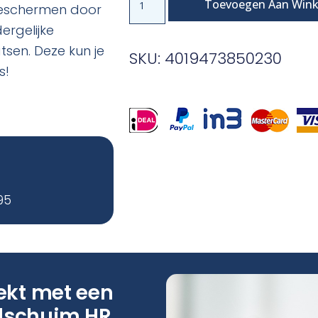
Toevoegen Aan Win
beschermen door
ergelijke
tsen. Deze kun je
SKU: 4019473850230
s!
95
ekt met een
dschuim HR