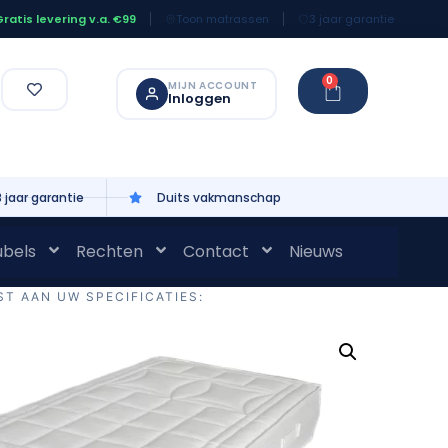
Toon matrassen
3 jaar garantie
ratis levering v.a. €99
0
MIJN ACCOUNT
Inloggen
3 jaar garantie
Duits vakmanschap
bels
Rechten
Contact
Nieuws
ST AAN UW SPECIFICATIES: