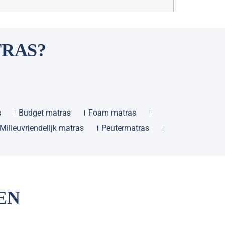
TRAS?
s
Budget matras
Foam matras
Milieuvriendelijk matras
Peutermatras
EN