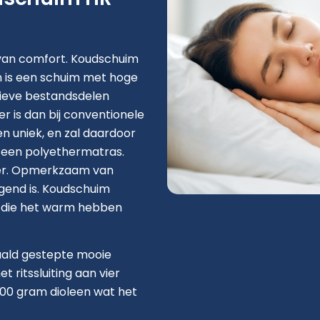
van comfort. Koudschuim
n is een schuim met hoge
ieve bestandsdelen
r is dan bij conventionele
en uniek, en zal daardoor
 een polyethermatras.
ter. Opmerkzaam van
gend is. Koudschuim
n die het warm hebben
naald gestepte mooie
 ritssluiting aan vier
 300 gram dioleen wat het