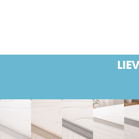
LIE
Babymatras
Biologische
Bonell
Fo