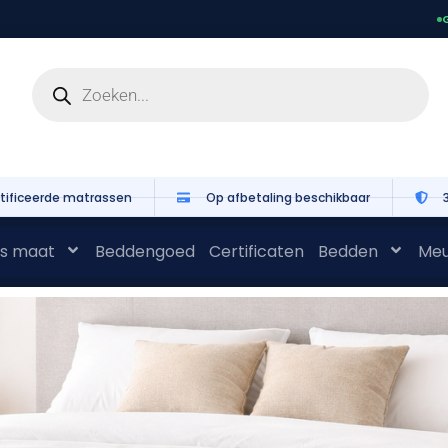
G
tificeerde matrassen
Op afbetaling beschikbaar
s maat
Beddengoed
Certificaten
Bedden
Meu