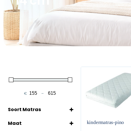
14 cm
€
–
Minimale prijs
Maximale prijs
Soort Matras
Koudschuim matras
kindermatras-pino
Maat