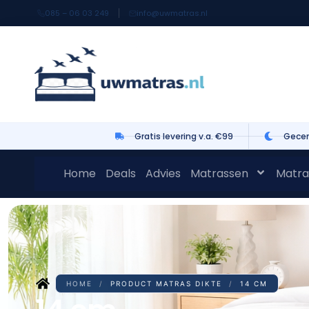
085 – 06 03 249
info@uwmatras.nl
Gratis levering v.a. €99
Gecer
Home
Deals
Advies
Matrassen
Matra
HOME
/
PRODUCT MATRAS DIKTE
/
14 CM