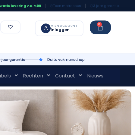
Toon matrassen
3 jaar garantie
ratis levering v.a. €99
0
MIJN ACCOUNT
Inloggen
3 jaar garantie
Duits vakmanschap
bels
Rechten
Contact
Nieuws