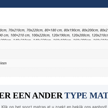
00cm
,
70x210cm
,
70x220cm
,
80×180 cm
,
80x190cm
,
80x200cm
,
80x
00 cm
,
100×210 cm
,
100x220cm
,
120x190cm
,
120x200cm
,
120x210c
x200cm
,
140x210cm
,
140x220cm
,
160x190cm
,
160x200cm
,
160x210
x200cm
,
200x210cm
,
200x220cm
leen
ER EEN ANDER
TYPE MA
Klik op het soort matras at u zoekt en bekijk ons aanbod!