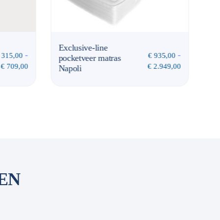
Exclusive-line
Ec
-
-
315,00
€
935,00
pocketveer matras
Bl
€
709,00
€
2.949,00
Napoli
EN