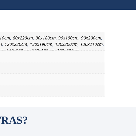
210cm
,
80x220cm
,
90x180cm
,
90x190cm
,
90x200cm
,
m
,
120x220cm
,
130x190cm
,
130x200cm
,
130x210cm
,
cm
,
160x220cm
,
180x190cm
,
180x200cm
,
TRAS?