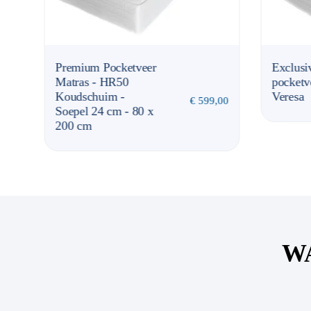
Premium Pocketveer
Exclusi
Matras - HR50
pocketv
Koudschuim -
Veresa
,00
€
599,00
Soepel 24 cm - 80 x
200 cm
W