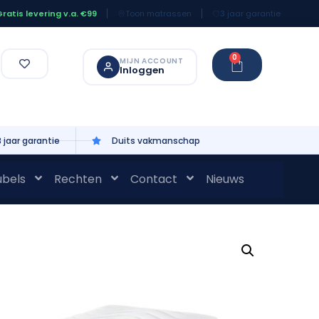
Toon matrassen
3 jaar garantie
ratis levering v.a. €99
0
MIJN ACCOUNT
Inloggen
3 jaar garantie
Duits vakmanschap
bels
Rechten
Contact
Nieuws