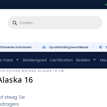
G
tificeerde matrassen
Op afbetaling beschikbaar
s maat
Beddengoed
Certificaten
Bedden
Meu
 POLYETHER MATRAS ALASKA 16 CM
Alaska 16
f stevig. De
sdragers.