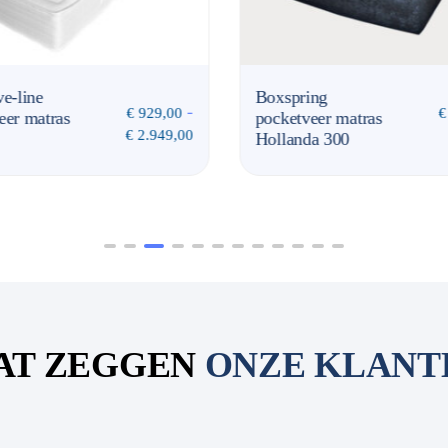
ve-line
Boxspring
-
€
929,00
€
eer matras
pocketveer matras
€
2.949,00
Hollanda 300
AT ZEGGEN
ONZE KLANT