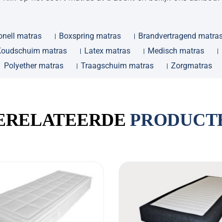
onell matras
Boxspring matras
Brandvertragend matra
Koudschuim matras
Latex matras
Medisch matras
Polyether matras
Traagschuim matras
Zorgmatras
ERELATEERDE
PRODUCT