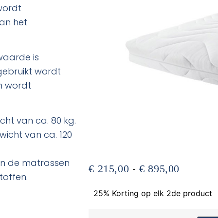
wordt
an het
waarde is
ebruikt wordt
m wordt
cht van ca. 80 kg.
wicht van ca. 120
 en de matrassen
-
€
215,00
€
895,00
toffen.
25% Korting op elk 2de product