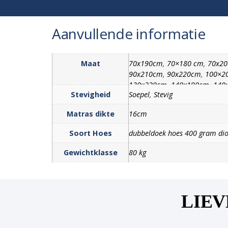
Aanvullende informatie
Maat
70x190cm
,
70×180 cm
,
70x2
90x210cm
,
90x220cm
,
100×2
130x220cm
,
140x190cm
,
140
Stevigheid
Soepel
,
Stevig
180x210cm
,
180x220cm
,
200
Matras dikte
16cm
Soort Hoes
dubbeldoek hoes 400 gram dio
Gewichtklasse
80 kg
LIEV