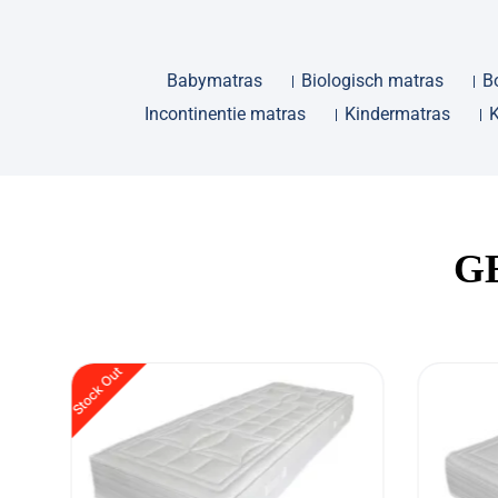
Babymatras
Biologisch matras
B
Incontinentie matras
Kindermatras
G
Stock Out