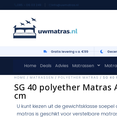
085 – 06 03 249
info@uwmatras.nl
Gratis levering v.a. €99
Gecer
Home
Deals
Advies
Matrassen
Matra
HOME
/
MATRASSEN
/
POLYETHER MATRAS
/ SG 40
SG 40 polyether Matras 
cm
U kunt kiezen uit de gewichtsklasse soepel o
matras is geschikt voor verstelbare matra