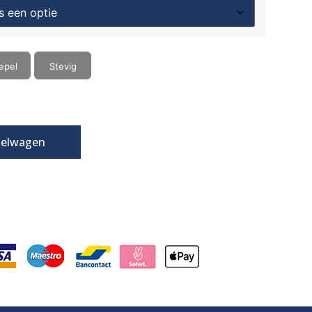
epel
Stevig
kelwagen