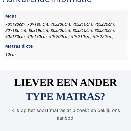
Maat
70x190cm
,
70×180 cm
,
70x200cm
,
70x210cm
,
70x220cm
,
80×180 cm
,
80x190cm
,
80x200cm
,
80x210cm
,
80x220cm
,
90x180cm
,
90x190cm
,
90x200cm
,
90x210cm
,
90x220cm
,
100×200 cm
,
100×210 cm
,
100x220cm
,
120x190cm
,
Matras dikte
120x200cm
,
120x210cm
,
120x220cm
,
140×180 cm
,
12cm
140x190cm
,
140x200cm
,
140x210cm
,
140x220cm
,
160x190cm
,
160x200cm
,
160x210cm
,
160x220cm
,
180x190cm
,
180x200cm
,
180x210cm
,
180x220cm
,
200x200cm
,
200x210cm
,
200x220cm
LIEVER EEN ANDER
TYPE MATRAS?
Klik op het soort matras at u zoekt en bekijk ons
aanbod!