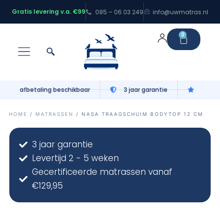
Gratis levering v.a. €99
085 – 06 03 249
info@uwmatras.nl
0
Dormi
⎯
✕
Gratis levering v.a. €99
100 nachten proefslapen
Online
HOME
/
MATRASSEN
/ NASA TRAAGSCHUIM BODYTOP 12 CM
3 jaar garantie
Levertijd 2 - 5 weken
Gecertificeerde matrassen vanaf
€129,95