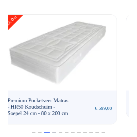
Exclusive-line pocketveer
-
€
929,00
matras Veresa
€
2.949,00