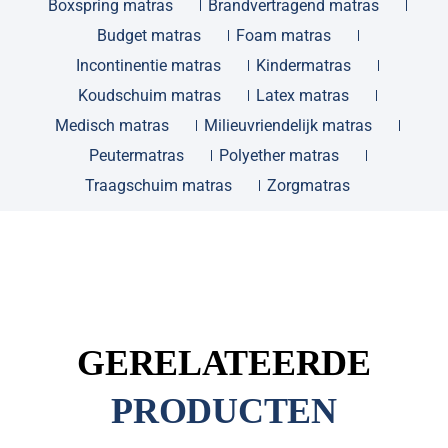
Boxspring matras
Brandvertragend matras
Budget matras
Foam matras
Incontinentie matras
Kindermatras
Koudschuim matras
Latex matras
Medisch matras
Milieuvriendelijk matras
Peutermatras
Polyether matras
Traagschuim matras
Zorgmatras
GERELATEERDE
PRODUCTEN