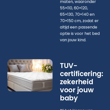
maten, waaronder
55×110, 60×120,
65×130, 70×140 en
70×150 cm, zodat er
altijd een passende
optie is voor het bed
van jouw kind.
TUV-
certificering:
zekerheid
voor jouw
baby