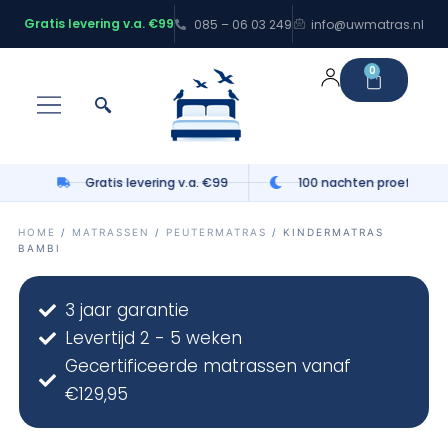
Gratis levering v.a. €99
085 – 06 03 249
info@uwmatras.nl
0
Gratis levering v.a. €99
100 nachten proefslapen
Dormi
⎯
✕
Online
HOME
/
MATRASSEN
/
PEUTERMATRAS
/ KINDERMATRAS
BAMBI
3 jaar garantie
Levertijd 2 - 5 weken
Gecertificeerde matrassen vanaf
€129,95