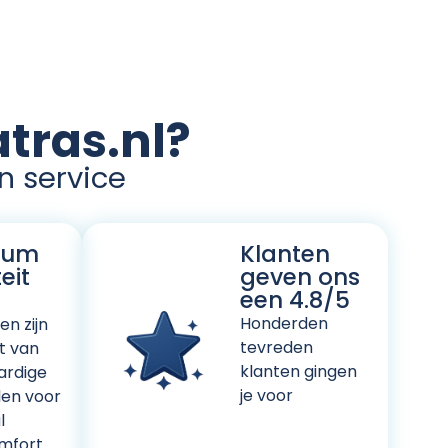
tras.nl?
en service
ium
Klanten
eit
geven ons
een 4.8/5
Honderden
n zijn
tevreden
t van
klanten gingen
rdige
je voor
len voor
l
mfort