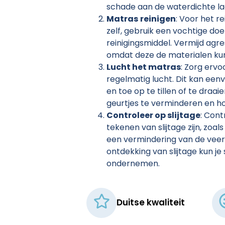
schade aan de waterdichte l
Matras
reinigen
: Voor het r
zelf, gebruik een vochtige do
reinigingsmiddel. Vermijd agr
omdat deze de materialen ku
Lucht het
matras
: Zorg ervo
regelmatig lucht. Dit kan een
en toe op te tillen of te draai
geurtjes te verminderen en h
Controleer op slijtage
: Cont
tekenen van slijtage zijn, zoal
een vermindering van de veerkr
ontdekking van slijtage kun je 
ondernemen.
Duitse kwaliteit​