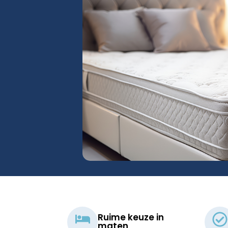
Ruime keuze in
maten​