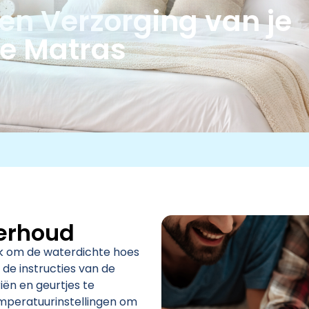
n Verzorging van je
ie Matras
erhoud
ijk om de waterdichte hoes
de instructies van de
iën en geurtjes te
mperatuurinstellingen om