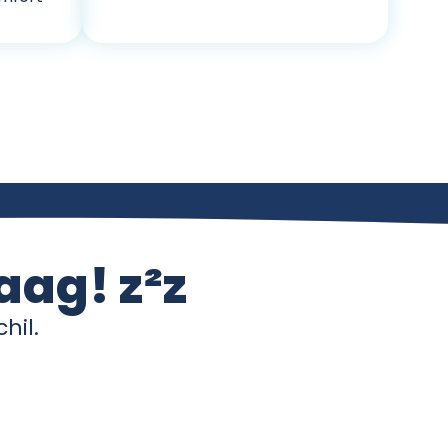
aag! z²z
hil.
Dormi
⎯
✕
Online