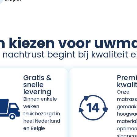
kiezen voor uwma
nachtrust begint bij kwaliteit 
Gratis &
Prem
snelle
kwalit
levering
Onze
Binnen enkele
matrasse
weken
gemaak
thuisbezorgd in
hoogwaa
heel Nederland
materia
en Belgie
optimaa
slaapco