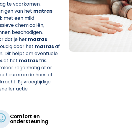
aag te voorkomen.
einigen van het
matras
ek met een mild
essieve chemicaliën,
nnen beschadigen.
or dat je het
matras
voudig door het
matras
af
en. Dit helpt om eventuele
oudt het
matras
fris.
roleer regelmatig of er
s scheuren in de hoes of
acht. Bij vroegtijdige
sneller actie
Comfort en
ondersteuning​