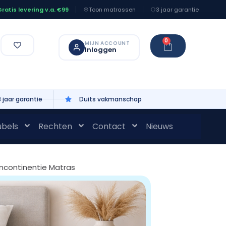
Toon matrassen
3 jaar garantie
ratis levering v.a. €99
0
MIJN ACCOUNT
Inloggen
3 jaar garantie
Duits vakmanschap
bels
Rechten
Contact
Nieuws
Incontinentie Matras