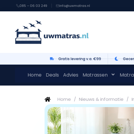
085 – 06 03 249
info@uwmatras.nl
Gratis levering v.a. €99
Gecer
Home
Deals
Advies
Matrassen
Matra
Home
/
Nieuws & informatie
/
I