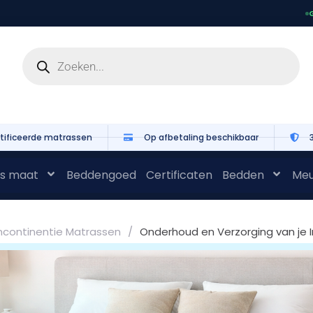
G
tificeerde matrassen
Op afbetaling beschikbaar
s maat
Beddengoed
Certificaten
Bedden
Meu
ncontinentie Matrassen
/
Onderhoud en Verzorging van je 