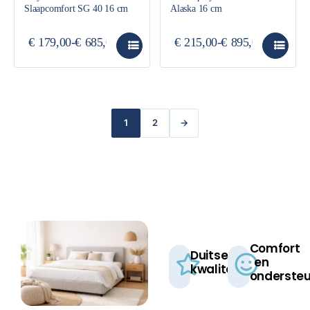
Slaapcomfort SG 40 16 cm
Alaska 16 cm
€
179,00
-
€
685,00
€
215,00
-
€
895,00
1
2
→
Comfort
Duitse
en
kwaliteit​
ondersteu