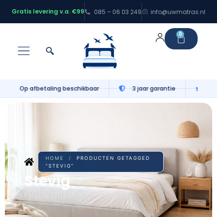
Gratis levering v.a. €99
085 – 06 03 249
info@uwmatras.nl
0
Gratis levering v.a. €99
100 nachten proefslapen
HOME
/
PRODUCTEN GETAGGED
“STEVIG”
Stevig