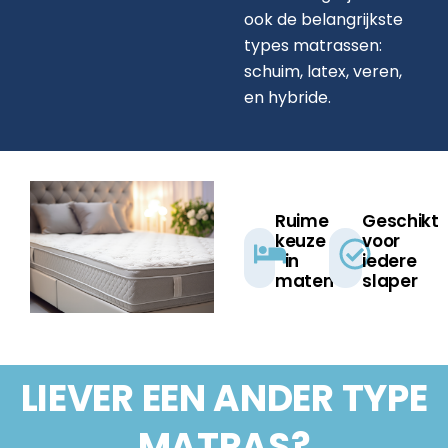
ook de belangrijkste
types matrassen:
schuim, latex, veren,
en hybride.
Ruime
Geschikt
keuze
voor
in
iedere
maten​
slaper​
LIEVER EEN ANDER
TYPE
MATRAS?