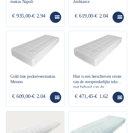
matras Napoli
Ambiance
€
935,00
-
€
2.949,00
€
619,00
-
€
2.045,00
Gold-line pocketveermatras
Hier is een herschreven versie
Merano
van de oorspronkelijke tekst,
met behoud van de
informatie, in een informatief
€
609,00
-
€
2.045,00
€
471,45
-
€
1.622,25
en feitelijk Nederlands,
gestructureerd met HTML-
koppen en korte alinea’s.