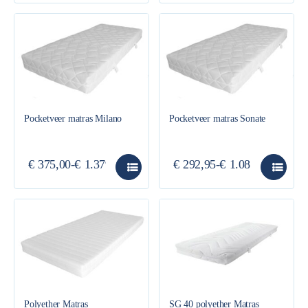
Pocketveer matras Milano
Pocketveer matras Sonate
€
375,00
-
€
1.379,00
€
292,95
-
€
1.085,00
Polyether Matras
SG 40 polyether Matras