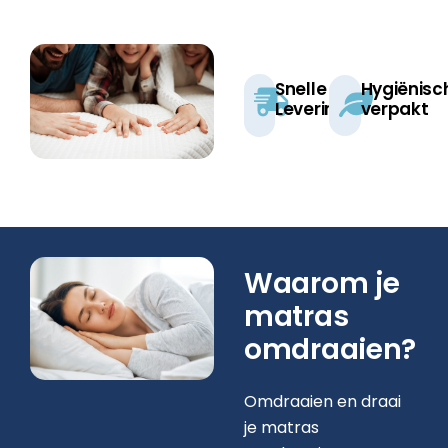
Snelle
Hygiënisc
Levering
verpakt​
Waarom je
matras
omdraaien?
Omdraaien en draai
je matras