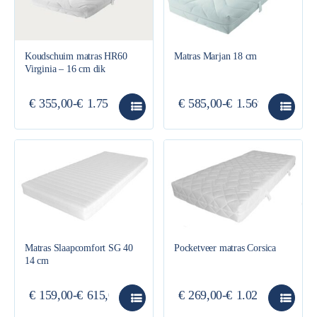
Koudschuim matras HR60
Matras Marjan 18 cm
Virginia – 16 cm dik
€
355,00
-
€
1.755,00
€
585,00
-
€
1.569,00
Matras Slaapcomfort SG 40
Pocketveer matras Corsica
14 cm
€
159,00
-
€
615,00
€
269,00
-
€
1.025,00