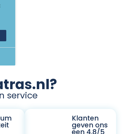
t
tras.nl?
en service
ium
Klanten
eit
geven ons
een 4.8/5