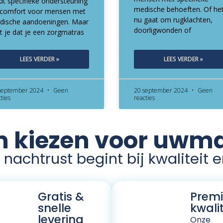
dt specifieke ondersteuning
medische behoeften. Of he
 comfort voor mensen met
nu gaat om rugklachten,
dische aandoeningen. Maar
doorligwonden of
t je dat je een zorgmatras
LEES VERDER »
LEES VERDER »
september 2024
Geen
20 september 2024
Geen
cties
reacties
kiezen voor uwma
nachtrust begint bij kwaliteit 
Gratis &
Prem
snelle
kwalit
levering
Onze