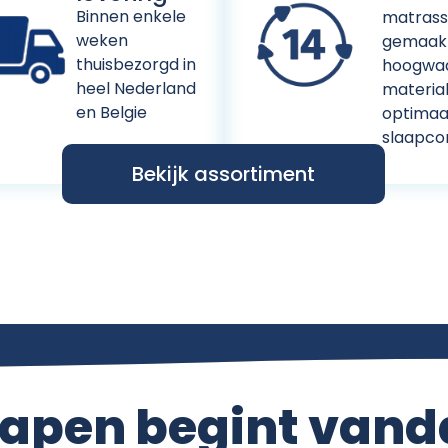
Binnen enkele
matrasse
weken
gemaak
thuisbezorgd in
hoogwaa
heel Nederland
materia
en Belgie
optimaa
slaapco
Bekijk assortiment
lapen begint vand