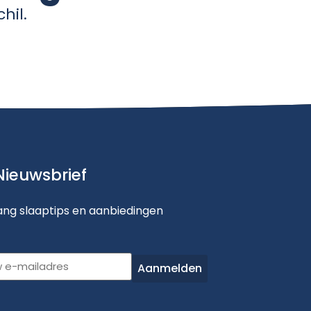
hil.
Dormi
⎯
✕
Online
Nieuwsbrief
ng slaaptips en aanbiedingen
dres