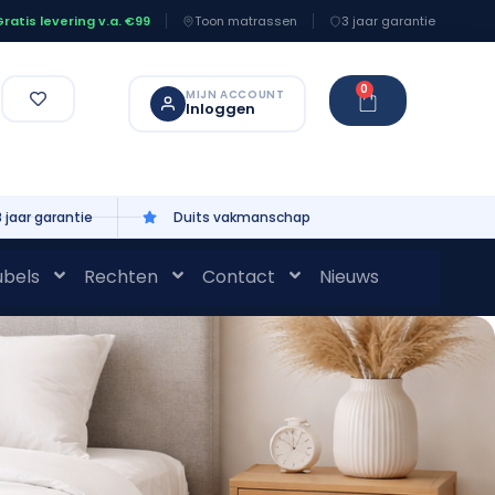
Toon matrassen
3 jaar garantie
ratis levering v.a. €99
0
MIJN ACCOUNT
Inloggen
3 jaar garantie
Duits vakmanschap
bels
Rechten
Contact
Nieuws