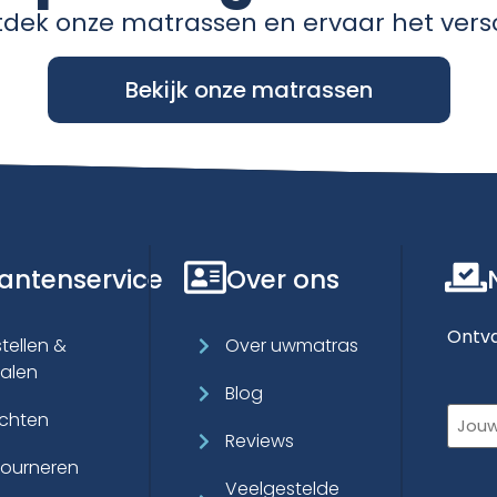
dek onze matrassen en ervaar het versc
Bekijk onze matrassen
lantenservice
Over ons
Ontva
tellen &
Over uwmatras
talen
Blog
E-
achten
maila
Reviews
tourneren
Veelgestelde