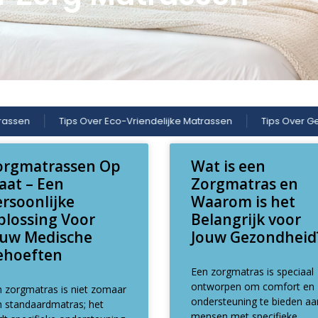
Tips Over Eco-Vriendelijke Matrassen
Tips Over Geheugen 
orgmatrassen Op
Wat is een
aat – Een
Zorgmatras en
ersoonlijke
Waarom is het
plossing Voor
Belangrijk voor
ouw Medische
Jouw Gezondheid
ehoeften
Een zorgmatras is speciaal
ontworpen om comfort en
 zorgmatras is niet zomaar
ondersteuning te bieden aa
n standaardmatras; het
mensen met specifieke