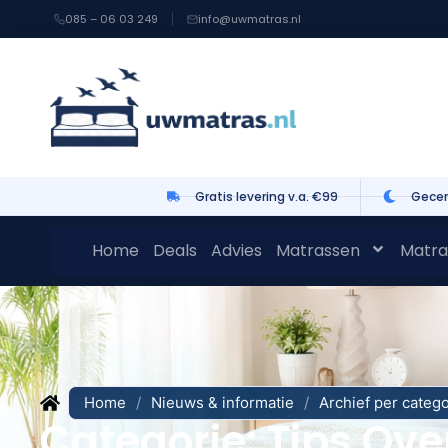
085 – 06 03 249
info@uwmatras.nl
Gratis levering v.a. €99
Gecer
Home
Deals
Advies
Matrassen
Matra
Home
/
Nieuws & informatie
/
Archief per categ
Categorie: Tips Ov