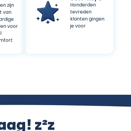
Honderden
n zijn
tevreden
t van
klanten gingen
rdige
je voor
len voor
l
mfort
aag! z²z