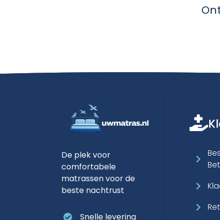
Ont
K
Bes
De plek voor
Be
comfortabele
matrassen voor de
Kl
beste nachtrust
Re
Snelle levering