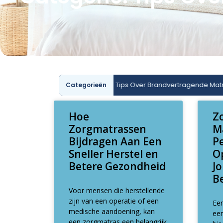
Boxspring Matrassen
Tips Over Brandvertragende Matrassen
Categorieën
Hoe
Z
Zorgmatrassen
M
Bijdragen Aan Een
P
Sneller Herstel en
O
Betere Gezondheid
J
B
Voor mensen die herstellende
zijn van een operatie of een
Een
medische aandoening, kan
ee
een zorgmatras een belangrijk