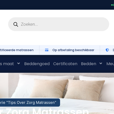
G
tificeerde matrassen
Op afbetaling beschikbaar
s maat
Beddengoed
Certificaten
Bedden
Meu
orie "Tips Over Zorg Matrassen"
er Zorg Matrassen